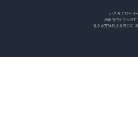
用户协议
软件许
增值电信业务经营许可证
北京金万维科技有限公司 版权所有 Cop