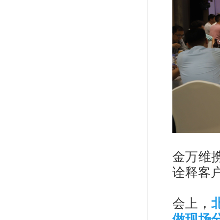
金万维
诠释客
会上，
做现场