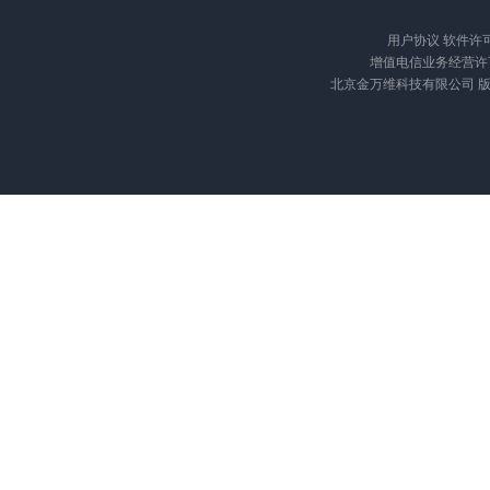
用户协议
软件许
增值电信业务经营许可证
北京金万维科技有限公司 版权所有 Cop