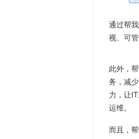
通过帮我
视、可管
此外，
帮
务，减少
力，让I
运维。
而且，帮