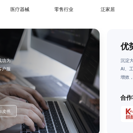
医疗器械
零售行业
泛家居
优
成功为
沉淀
客户服
AI
增效
合作
白皮书