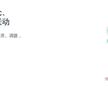
仓、
联动
入库、调拨，