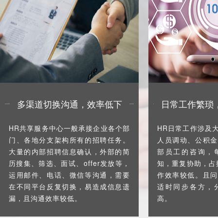
多渠道切换沟通，效率低下
日常工作繁琐
HR共享服务中心一般承接企业各个部
HR日常工作涉及
门、各地分支架构所有的招聘任务。
人员调动、公积金
大量的内部招聘信息确认，外部的简
部员工的咨询，
历搜集、筛选、面试、offer发放等，
知，重复协助，占
运用邮件、电话、微信等沟通，需要
作效率较低。且问
在不同平台反复切换，易造成信息遗
适时同步各方，
漏，且沟通效率较低。
高。