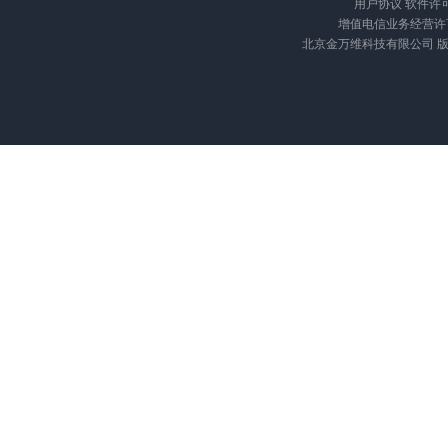
用户协议
软件许
增值电信业务经营许可证
北京金万维科技有限公司 版权所有 Cop