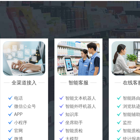
全渠道接入
智能客服
在线客
电话
智能文本机器人
智能路
微信公众号
智能外呼机器人
浏览轨
APP
知识库
智能辅
小程序
坐席助手
监控
官网
智能质检
智能质
微博
大模型
统计报