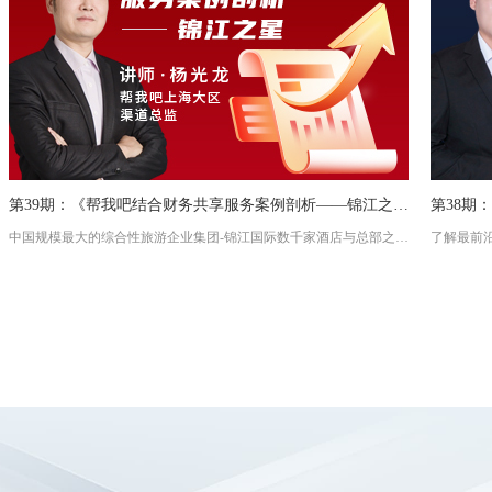
第39期：《帮我吧结合财务共享服务案例剖析——锦江之星》
中国规模最大的综合性旅游企业集团-锦江国际数千家酒店与总部之间财务共享服务案例剖析。